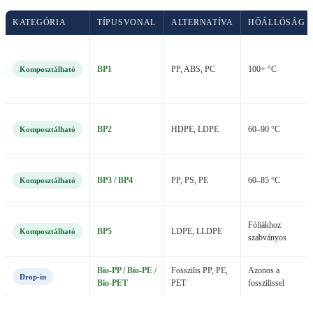
KATEGÓRIA
TÍPUSVONAL
ALTERNATÍVA
HŐÁLLÓSÁG
BP1
PP, ABS, PC
100+ °C
Komposztálható
BP2
HDPE, LDPE
60–90 °C
Komposztálható
BP3 / BP4
PP, PS, PE
60–85 °C
Komposztálható
Fóliákhoz
BP5
LDPE, LLDPE
Komposztálható
szabványos
Bio-PP / Bio-PE /
Fosszilis PP, PE,
Azonos a
Drop-in
Bio-PET
PET
fosszilissel