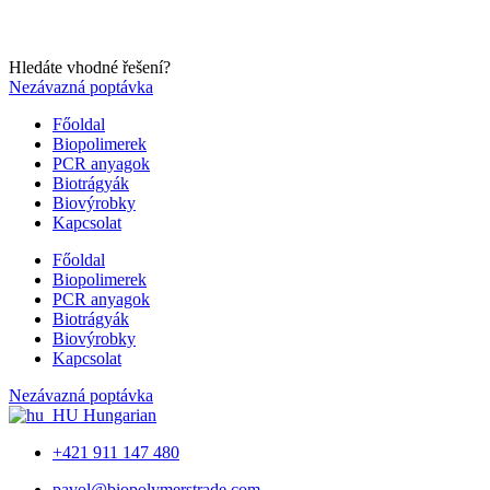
Hledáte vhodné řešení?
Nezávazná poptávka
Főoldal
Biopolimerek
PCR anyagok
Biotrágyák
Biovýrobky
Kapcsolat
Főoldal
Biopolimerek
PCR anyagok
Biotrágyák
Biovýrobky
Kapcsolat
Nezávazná poptávka
Hungarian
+421 911 147 480
pavol@biopolymerstrade.com