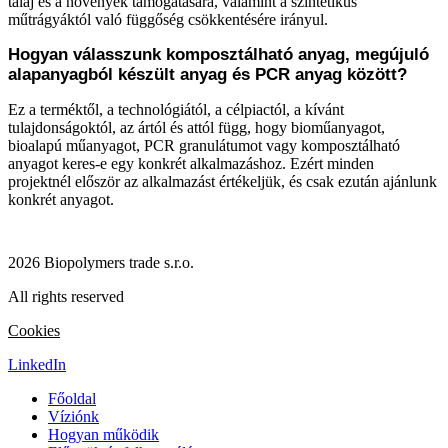
talaj és a növények támogatására, valamint a szintetikus
műtrágyáktól való függőség csökkentésére irányul.
Hogyan válasszunk komposztálható anyag, megújuló
alapanyagból készült anyag és PCR anyag között?
Ez a terméktől, a technológiától, a célpiactól, a kívánt
tulajdonságoktól, az ártól és attól függ, hogy bioműanyagot,
bioalapú műanyagot, PCR granulátumot vagy komposztálható
anyagot keres-e egy konkrét alkalmazáshoz. Ezért minden
projektnél először az alkalmazást értékeljük, és csak ezután ajánlunk
konkrét anyagot.
2026 Biopolymers trade s.r.o.
All rights reserved
Cookies
LinkedIn
Főoldal
Víziónk
Hogyan működik