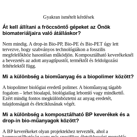
Gyakran ismételt kérdések
Át kell állítani a fröccsöntő gépeket az Önök
biomateriáljaira való átálláskor?
Nem mindig. A drop-in Bio-PP, Bio-PE és Bio-PET úgy lett
tervezve, hogy szabványos technológiákon a fosszilis
megfelelőkhöz hasonlóan működjön. Komposztálható keverékeknél
a bevezetés az adott anyagtípustól, terméktől és feldolgozási
feltételektől függ.
Mi a különbség a bioműanyag és a biopolimer között?
A biopolimer biológiai eredetű polimer. A bioműanyag tágabb
fogalom – lehet bioalapú, biológiailag lebomló vagy mindkettő.
Ezért mindig fontos megkülönböztetni az anyag eredetét,
tulajdonságait és életciklusának végét.
Mi a különbség a komposztálható BP keverékek és a
drop-in bio-műanyagok között?
A BP keverékeket olyan projektekhez tervezték, ahol a
komposztálhatóság vagy más specifikus életciklusvégi megoldás