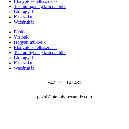
Előnyök és felhasználás
Technológiailag kompatibilis
Biotrágyák
Kapcsolat
Webáruház
Főoldal
Víziónk
Hogyan működik
Előnyök és felhasználás
Technológiailag kompatibilis
Biotrágyák
Kapcsolat
Webáruház
+421 911 147 480
pavol@biopolymerstrade.com