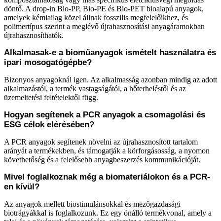
döntő. A drop-in Bio-PP, Bio-PE és Bio-PET bioalapú anyagok,
amelyek kémiailag közel állnak fosszilis megfelelőikhez, és
polimertípus szerint a meglévő újrahasznosítási anyagáramokban
újrahasznosíthatók.
Alkalmasak-e a bioműanyagok ismételt használatra és
ipari mosogatógépbe?
Bizonyos anyagoknál igen. Az alkalmasság azonban mindig az adott
alkalmazástól, a termék vastagságától, a hőterheléstől és az
üzemeltetési feltételektől függ.
Hogyan segítenek a PCR anyagok a csomagolási és
ESG célok elérésében?
A PCR anyagok segítenek növelni az újrahasznosított tartalom
arányát a termékekben, és támogatják a körforgásosság, a nyomon
követhetőség és a felelősebb anyagbeszerzés kommunikációját.
Mivel foglalkoznak még a biomateriálokon és a PCR-
en kívül?
Az anyagok mellett biostimulánsokkal és mezőgazdasági
biotrágyákkal is foglalkozunk. Ez egy önálló termékvonal, amely a