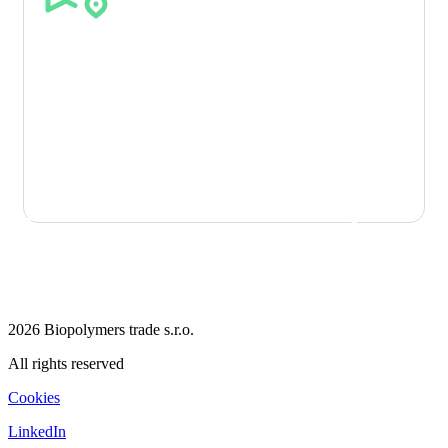
Track & Trace – teljes
nyomon követhetőség
Bizonyos megoldásoknál elérhető az eredet nyomon
követhetősége és a tanúsítási dokumentáció, amely segít az
ESG jelentésekben, belső auditokban és az
újrahasznosított tartalom kommunikációjában.
PCR MEGOLDÁS KONZULTÁCIÓJA
2026 Biopolymers trade s.r.o.
All rights reserved
Cookies
LinkedIn