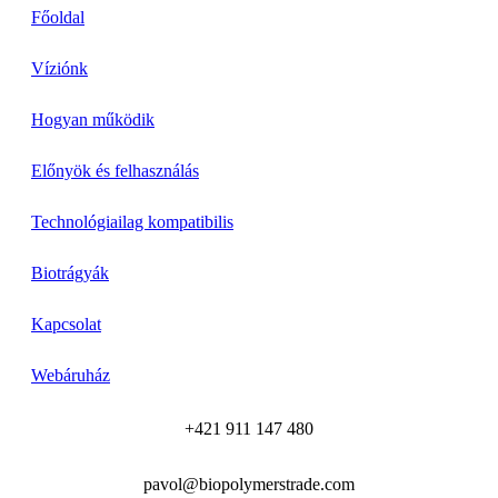
Főoldal
Víziónk
Hogyan működik
Előnyök és felhasználás
Technológiailag kompatibilis
Biotrágyák
Kapcsolat
Webáruház
+421 911 147 480
pavol@biopolymerstrade.com