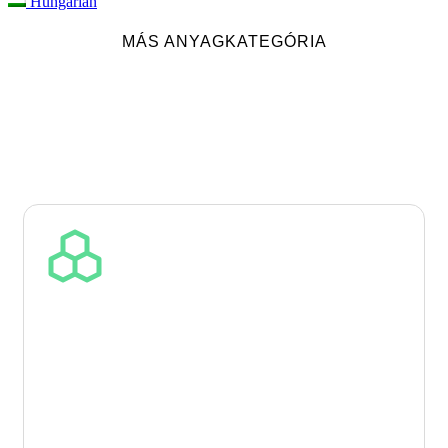
Hungarian
MÁS ANYAGKATEGÓRIA
PRÉMIUM PCR ANYAGOK
Azoknak a gyártóknak, akik újrahasznosított tartalommal,
anyagkörforgással és auditálható anyageredettel foglalkoznak, kiváló
minőségű PCR granulátumokat (Post-Consumer Recycled) szállítunk.
Alkalmasak fóliákhoz, csomagolóanyagok gyártásához és ipari műszaki
alkatrészekhez az adott alkalmazás követelményei szerint.
Kulcspolimerek az Ön
gyártásához
A portfólió rPE (HDPE, LDPE, LLDPE), rPP, rPET és
rPA6 anyagokat tartalmaz. Hangsúlyt fektetünk az ellátás