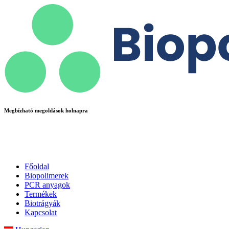
Ugrás
a
tartalomhoz
Megbízható megoldások holnapra
Főoldal
Biopolimerek
PCR anyagok
Termékek
Biotrágyák
Kapcsolat