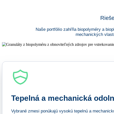
Rieše
Naše portfólio zahŕňa biopolyméry a biop
mechanických vlast
Tepelná a mechanická odol
Vybrané zmesi ponúkajú vysokú tepelnú a mechanickú o