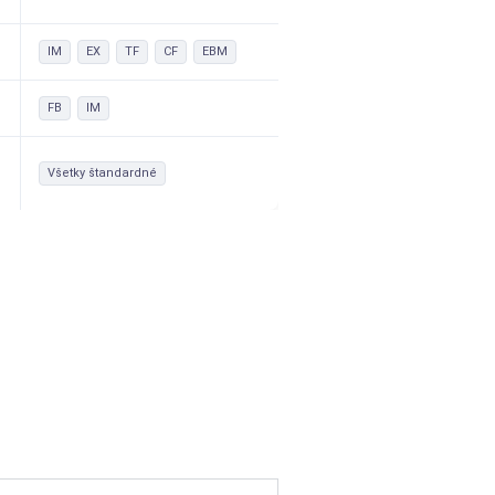
IM
EX
TF
CF
EBM
FB
IM
Všetky štandardné