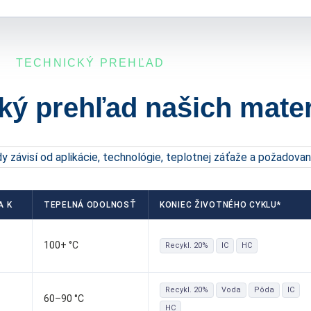
TECHNICKÝ PREHĽAD
ký prehľad našich mater
ždy závisí od aplikácie, technológie, teplotnej záťaže a požadova
A K
TEPELNÁ ODOLNOSŤ
KONIEC ŽIVOTNÉHO CYKLU*
100+ °C
Recykl. 20%
IC
HC
Recykl. 20%
Voda
Pôda
IC
60–90 °C
HC