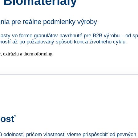
Biomateriály
nia pre reálne podmienky výroby
lasty vo forme granulátov navrhnuté pre B2B výrobu – od sp
ností až po požadovaný spôsob konca životného cyklu.
nosť
dolnosť, pričom vlastnosti vieme prispôsobiť od pevných r