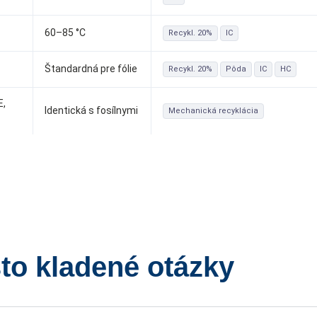
60–85 °C
Recykl. 20%
IC
Štandardná pre fólie
Recykl. 20%
Pôda
IC
HC
E,
Identická s fosílnymi
Mechanická recyklácia
to kladené otázky