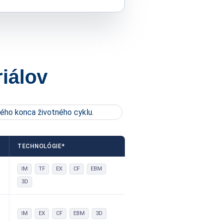
iálov
ného konca životného cyklu.
TECHNOLÓGIE*
IM
TF
EX
CF
EBM
3D
IM
EX
CF
EBM
3D