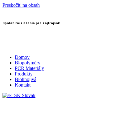
Preskočiť na obsah
Spoľahlivé riešenia pre zajtrajšok
Domov
Biopolyméry
PCR Materiály
Produkty
Biohnojivá
Kontakt
Slovak