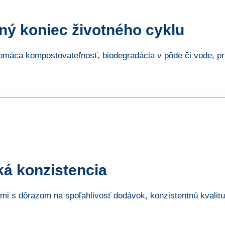
ý koniec životného cyklu
domáca kompostovateľnosť, biodegradácia v pôde či vode, 
á konzistencia
i s dôrazom na spoľahlivosť dodávok, konzistentnú kvalitu