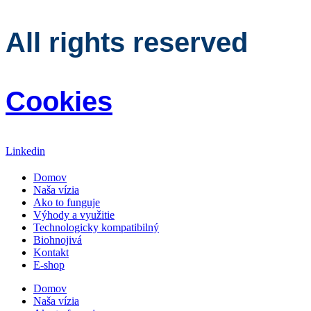
All rights reserved
Cookies
Linkedin
Domov
Naša vízia
Ako to funguje
Výhody a využitie
Technologicky kompatibilný
Biohnojivá
Kontakt
E-shop
Domov
Naša vízia