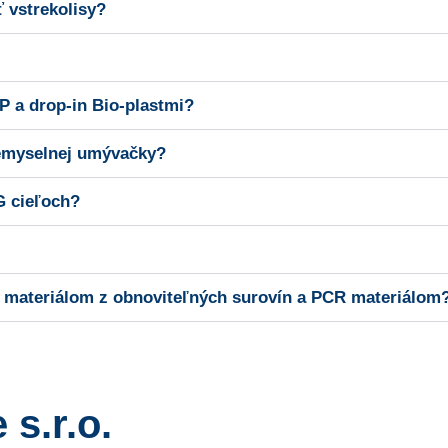
 vstrekolisy?
 a drop-in Bio-plastmi?
iemyselnej umývačky?
G cieľoch?
 materiálom z obnoviteľných surovín a PCR materiálom
s.r.o.