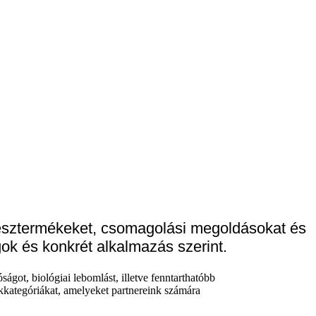
késztermékeket, csomagolási megoldásokat és
gok és konkrét alkalmazás szerint.
ágot, biológiai lebomlást, illetve fenntarthatóbb
ékkategóriákat, amelyeket partnereink számára