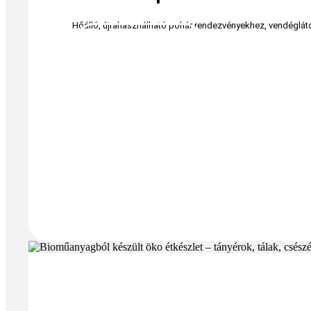
Hőálló, újrahasználható pohár rendezvényekhez, vendéglátó
ÉRDEKEL