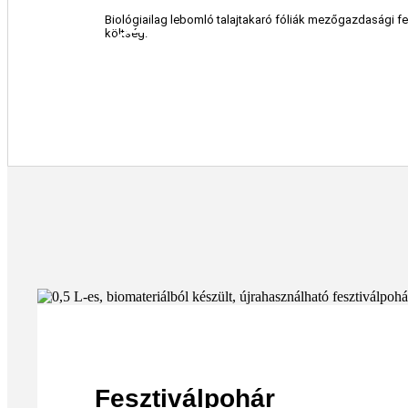
Biológiailag lebomló talajtakaró fóliák mezőgazdasági felh
költség.
ÉRDEKEL
Fesztiválpohár