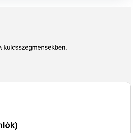
k a kulcsszegmensekben.
mlók)