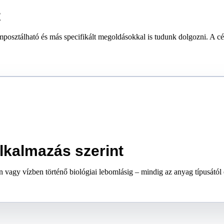
t
sztálható és más specifikált megoldásokkal is tudunk dolgozni. A cél 
lkalmazás szerint
n vagy vízben történő biológiai lebomlásig – mindig az anyag típusától 