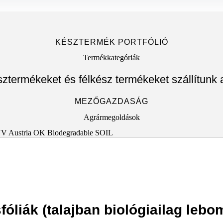
KÉSZTERMÉK PORTFÓLIÓ
Termékkategóriák
ztermékeket és félkész termékeket szállítun
MEZŐGAZDASÁG
Agrármegoldások
sfóliák (talajban biológiailag lebo