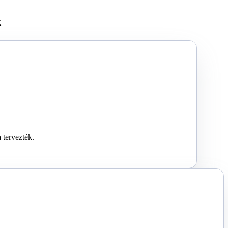
k
 tervezték.