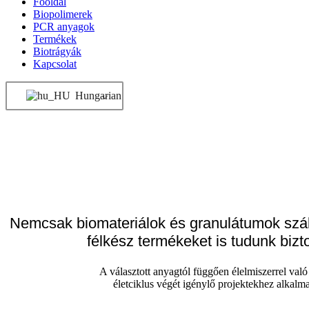
Főoldal
Biopolimerek
PCR anyagok
Termékek
Biotrágyák
Kapcsolat
Hungarian
Nemcsak biomateriálok és granulátumok szál
félkész termékeket is tudunk bizt
A választott anyagtól függően élelmiszerrel való
életciklus végét igénylő projektekhez alkalm