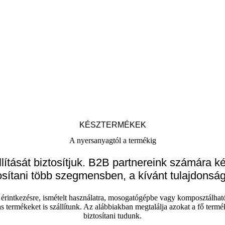
KÉSZTERMÉKEK
A nyersanyagtól a termékig
lítását biztosítjuk. B2B partnereink számára 
osítani több szegmensben, a kívánt tulajdonsá
 érintkezésre, ismételt használatra, mosogatógépbe vagy komposztálhatós
as termékeket is szállítunk. Az alábbiakban megtalálja azokat a fő term
biztosítani tudunk.