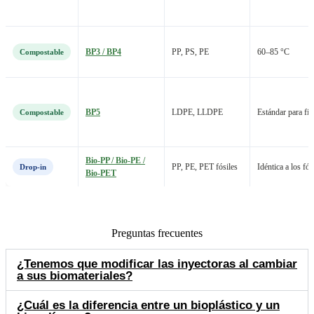
BP3 / BP4
PP, PS, PE
60–85 °C
Compostable
BP5
LDPE, LLDPE
Estándar para fi
Compostable
Bio-PP / Bio-PE /
PP, PE, PET fósiles
Idéntica a los fós
Drop-in
Bio-PET
Preguntas frecuentes
¿Tenemos que modificar las inyectoras al cambiar
a sus biomateriales?
¿Cuál es la diferencia entre un bioplástico y un