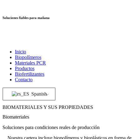
Ir
al
contenido
Soluciones fiables para mañana
Inicio
Biopolímeros
Materiales PCR
Productos
Biofertilizantes
Contacto
Spanish
BIOMATERIALES Y SUS PROPIEDADES
Biomateriales
Soluciones para condiciones reales de producción
Nuestra cartera incluye biopolímeros y bioplásticos en forma de