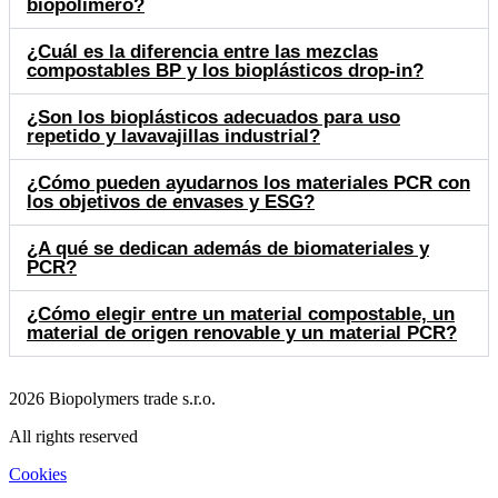
biopolímero?
¿Cuál es la diferencia entre las mezclas
compostables BP y los bioplásticos drop-in?
¿Son los bioplásticos adecuados para uso
repetido y lavavajillas industrial?
¿Cómo pueden ayudarnos los materiales PCR con
los objetivos de envases y ESG?
¿A qué se dedican además de biomateriales y
PCR?
¿Cómo elegir entre un material compostable, un
material de origen renovable y un material PCR?
2026 Biopolymers trade s.r.o.
All rights reserved
Cookies