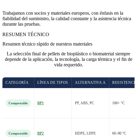
Trabajamos con socios y materiales europeos, con énfasis en la
fiabilidad del suministro, la calidad constante y la asistencia técnica
durante las pruebas.
RESUMEN TÉCNICO
Resumen técnico rápido de nuestros materiales
La selección final de pellets de bioplástico o biomaterial siempre
depende de la aplicación, la tecnología, la carga térmica y el fin de
vida requerido.
CATEGORÍA
LÍNEA DE TIPOS
ALTERNATIVA A
RESISTENCI
BP1
PP, ABS, PC
100+ °C
Compostable
BP2
HDPE, LDPE
60–90 °C
Compostable