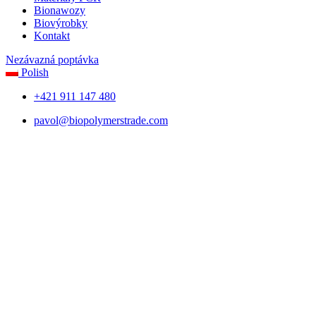
Bionawozy
Biovýrobky
Kontakt
Nezávazná poptávka
Polish
+421 911 147 480
pavol@biopolymerstrade.com