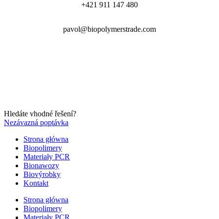
+421 911 147 480
pavol@biopolymerstrade.com
Hledáte vhodné řešení?
Nezávazná poptávka
Strona główna
Biopolimery
Materiały PCR
Bionawozy
Biovýrobky
Kontakt
Strona główna
Biopolimery
Materiały PCR