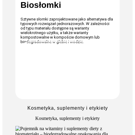
Biosłomki
Sztywne słomki zaprojektowane jako alternatywa dla
typowych rozwiązań jednorazowych. W zależności
od typu materiału dostępne są warianty
wielokrotnego użytku, a także warianty
kompostowalne w kompoście domowym lub
biodegradowalne w glebie i wodzie.
JESTEM ZAINTERESOWANY
Kosmetyka, suplementy i etykiety
Kosmetyka, suplementy i etykiety