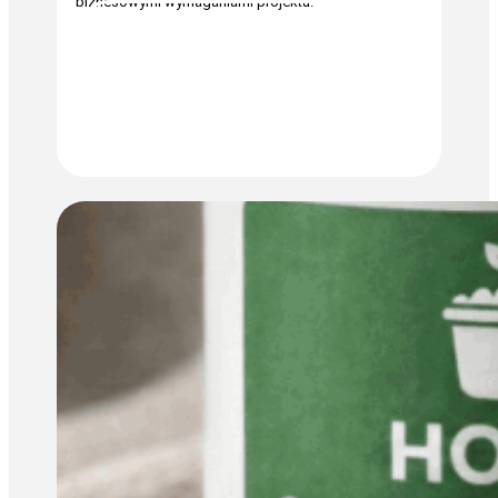
biznesowymi wymaganiami projektu.
JESTEM ZAINTERESOWANY