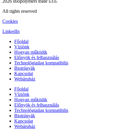
2026 Biopolymers trade s.r.o.
All rights reserved
Cookies
LinkedIn
Főoldal
Víziónk
Hogyan működik
Előnyök és felhasználás
Technológiailag kompatibilis
Biotrágyák
Kapcsolat
Webáruház
Főoldal
Víziónk
Hogyan működik
Előnyök és felhasználás
Technológiailag kompatibilis
Biotrágyák
Kapcsolat
Webáruház