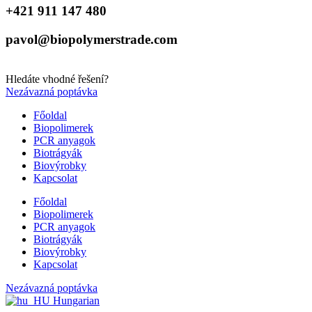
+421 911 147 480
pavol@biopolymerstrade.com
Hledáte vhodné řešení?
Nezávazná poptávka
Főoldal
Biopolimerek
PCR anyagok
Biotrágyák
Biovýrobky
Kapcsolat
Főoldal
Biopolimerek
PCR anyagok
Biotrágyák
Biovýrobky
Kapcsolat
Nezávazná poptávka
Hungarian