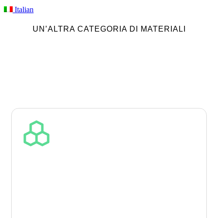
Italian
UN’ALTRA CATEGORIA DI MATERIALI
MATERIALI PCR PREMIUM
Per i produttori che gestiscono contenuto riciclato, circolarità dei materiali
e origine verificabile del materiale, forniamo granuli PCR (Post-Consumer
Recycled) di alta qualità. Sono adatti per film, materiali per la produzione
di imballaggi e componenti tecnici industriali secondo i requisiti della
specifica applicazione.
Polimeri chiave per la
vostra produzione
Il portafoglio comprende rPE (HDPE, LDPE, LLDPE),