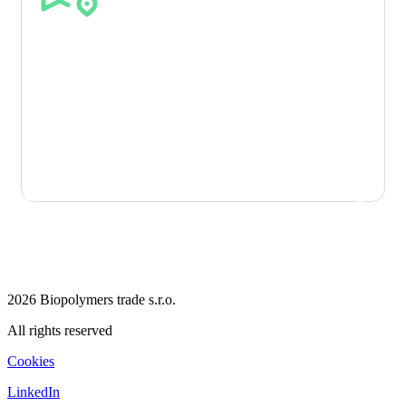
Track & Trace – piena
tracciabilità
Per alcune soluzioni sono disponibili tracciabilità
dell’origine e documentazione certificativa, utili per
reporting ESG, audit interni e comunicazione del
contenuto riciclato.
CONSULENZA SU UNA SOLUZIONE PCR
2026 Biopolymers trade s.r.o.
All rights reserved
Cookies
LinkedIn