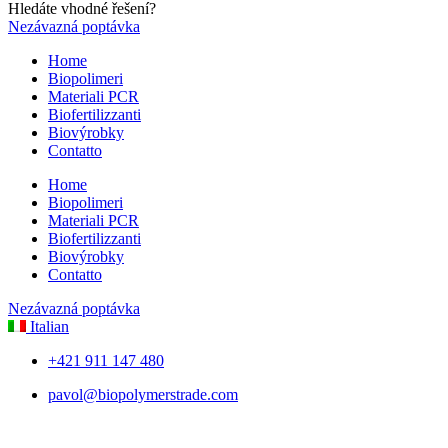
Hledáte vhodné řešení?
Nezávazná poptávka
Home
Biopolimeri
Materiali PCR
Biofertilizzanti
Biovýrobky
Contatto
Home
Biopolimeri
Materiali PCR
Biofertilizzanti
Biovýrobky
Contatto
Nezávazná poptávka
Italian
+421 911 147 480
pavol@biopolymerstrade.com