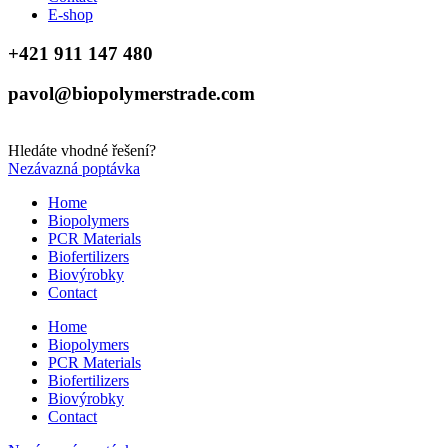
E-shop
+421 911 147 480
pavol@biopolymerstrade.com
Hledáte vhodné řešení?
Nezávazná poptávka
Home
Biopolymers
PCR Materials
Biofertilizers
Biovýrobky
Contact
Home
Biopolymers
PCR Materials
Biofertilizers
Biovýrobky
Contact