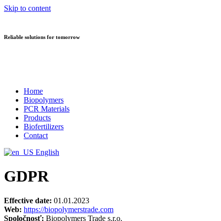
Skip to content
Reliable solutions for tomorrow
Home
Biopolymers
PCR Materials
Products
Biofertilizers
Contact
English
GDPR
Effective date:
01.01.2023
Web:
https://biopolymerstrade.com
Spoločnosť:
Biopolymers Trade s.r.o.