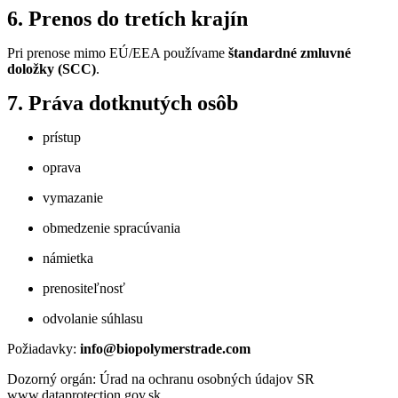
6. Prenos do tretích krajín
Pri prenose mimo EÚ/EEA používame
štandardné zmluvné
doložky (SCC)
.
7. Práva dotknutých osôb
prístup
oprava
vymazanie
obmedzenie spracúvania
námietka
prenositeľnosť
odvolanie súhlasu
Požiadavky:
info@biopolymerstrade.com
Dozorný orgán: Úrad na ochranu osobných údajov SR
www.dataprotection.gov.sk