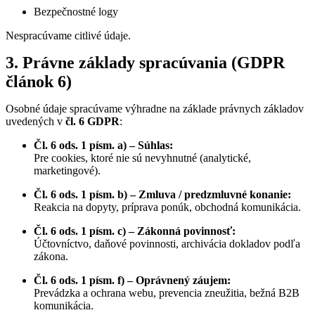
Bezpečnostné logy
Nespracúvame citlivé údaje.
3. Právne základy spracúvania (GDPR
článok 6)
Osobné údaje spracúvame výhradne na základe právnych základov
uvedených v
čl. 6 GDPR
:
Čl. 6 ods. 1 písm. a) – Súhlas:
Pre cookies, ktoré nie sú nevyhnutné (analytické,
marketingové).
Čl. 6 ods. 1 písm. b) – Zmluva / predzmluvné konanie:
Reakcia na dopyty, príprava ponúk, obchodná komunikácia.
Čl. 6 ods. 1 písm. c) – Zákonná povinnosť:
Účtovníctvo, daňové povinnosti, archivácia dokladov podľa
zákona.
Čl. 6 ods. 1 písm. f) – Oprávnený záujem:
Prevádzka a ochrana webu, prevencia zneužitia, bežná B2B
komunikácia.