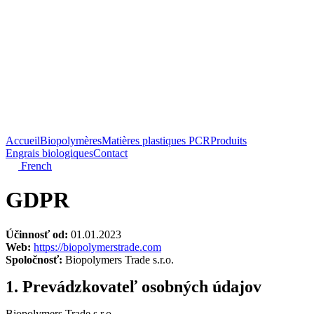
Accueil
Biopolymères
Matières plastiques PCR
Produits
Engrais biologiques
Contact
French
GDPR
Účinnosť od:
01.01.2023
Web:
https://biopolymerstrade.com
Spoločnosť:
Biopolymers Trade s.r.o.
1. Prevádzkovateľ osobných údajov
Biopolymers Trade s.r.o.