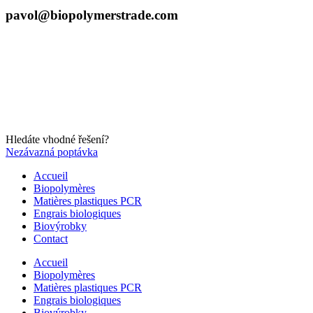
pavol@biopolymerstrade.com
Hledáte vhodné řešení?
Nezávazná poptávka
Accueil
Biopolymères
Matières plastiques PCR
Engrais biologiques
Biovýrobky
Contact
Accueil
Biopolymères
Matières plastiques PCR
Engrais biologiques
Biovýrobky