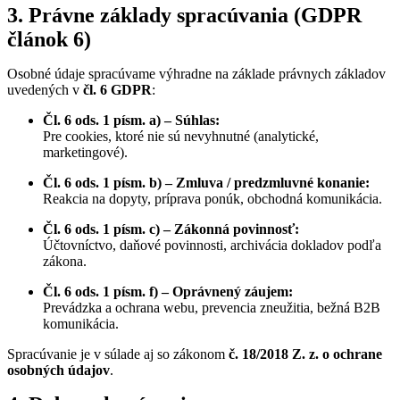
3. Právne základy spracúvania (GDPR
článok 6)
Osobné údaje spracúvame výhradne na základe právnych základov
uvedených v
čl. 6 GDPR
:
Čl. 6 ods. 1 písm. a) – Súhlas:
Pre cookies, ktoré nie sú nevyhnutné (analytické,
marketingové).
Čl. 6 ods. 1 písm. b) – Zmluva / predzmluvné konanie:
Reakcia na dopyty, príprava ponúk, obchodná komunikácia.
Čl. 6 ods. 1 písm. c) – Zákonná povinnosť:
Účtovníctvo, daňové povinnosti, archivácia dokladov podľa
zákona.
Čl. 6 ods. 1 písm. f) – Oprávnený záujem:
Prevádzka a ochrana webu, prevencia zneužitia, bežná B2B
komunikácia.
Spracúvanie je v súlade aj so zákonom
č. 18/2018 Z. z. o ochrane
osobných údajov
.