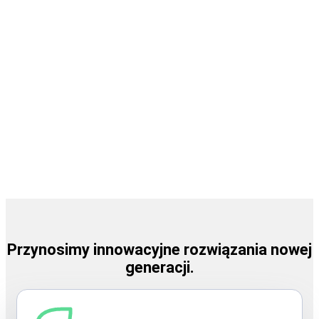
środowiskowego produkcji – szczególnie w
przypadku opakowań i komponentów z tworzyw
sztucznych. Jednocześnie rolnictwo szuka sposobów
na zmniejszenie zależności od nawozów
syntetycznych i wsparcie długoterminowej witalności
roślin oraz gleby. Dlatego łączymy klientów z
rozwiązaniami, które mają sens techniczny, handlowy i
praktyczny – nie tylko na papierze, ale także w realnej
produkcji.
Naszym celem jest łączenie funkcjonalnych
materiałów, rozwiązań biologicznych i potrzeb
biznesowych tak, aby miały sens techniczny,
ekonomiczny i ekologiczny z uwzględnieniem zasad
zrównoważonego rozwoju.
Przynosimy innowacyjne rozwiązania nowej
generacji.