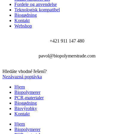
Fordele og anvendelse
Teknologisk kompatibel
Biogødning
Kontakt
Webshop
+421 911 147 480
pavol@biopolymerstrade.com
Hledáte vhodné řešení?
Nezávazná poptávka
Hjem
Biopolymerer
PCR-materialer
Biogødning
Biovýrobky
Kontakt
Hjem
Biopolymerer