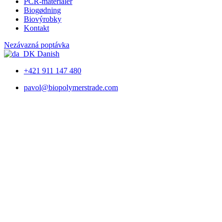
PCR-materialer
Biogødning
Biovýrobky
Kontakt
Nezávazná poptávka
Danish
+421 911 147 480
pavol@biopolymerstrade.com