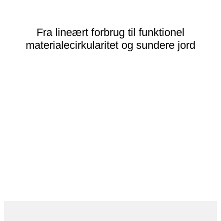
Hvorfor vi gør det
Fra lineært forbrug til funktionel
materialecirkularitet og sundere jord
Virksomheder står i dag over for stigende pres på
råvarernes oprindelse, genanvendelighed, afslutning af
livscyklussen, leveringssikkerhed og produktionens
miljøpåvirkning – især inden for emballage og
plastkomponenter. Samtidig søger landbruget veje til at
reducere afhængigheden af syntetisk gødning og
samtidig støtte planters og jords langsigtede vitalitet.
Derfor forbinder vi kunder med løsninger, der giver
teknisk, kommerciel og praktisk mening – ikke kun på
papir, men også i reel produktion.
Vores mål er at forbinde funktionelle materialer,
biologiske løsninger og forretningsbehov, så de giver
teknisk, økonomisk og miljømæssig mening med
hensyn til bæredygtighedsprincipper.